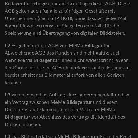
Bildagentur
erfolgen nur auf Grundlage dieser AGB. Diese
AGB gelten auch für alle zukünftigen Geschäfte mit
Unternehmern (nach § 14 BGB), ohne dass wir jedes Mal
darauf hinweisen müssen. Sie gelten ebenfalls für die
Speicherung und Übertragung von digitalen Bilddateien.
I.2
Es gelten nur die AGB von
MeMa Bildagentur
.
Abweichende AGB des Kunden sind nicht gültig, auch
wenn
MeMa Bildagentur
ihnen nicht widerspricht. Wenn
der Kunde mit diesen AGB nicht einverstanden ist, muss er
bereits erhaltenes Bildmaterial sofort von allen Geräten
löschen.
I.3
Wenn jemand im Auftrag eines anderen handelt und so
ein Vertrag zwischen
MeMa Bildagentur
und diesem
Dritten zustande kommt, muss der Vertreter
MeMa
Bildagentur
vor Abschluss des Vertrags die Identität des
Dritten mitteilen.
I.4
Das Bildmaterial von
MeMa Bildagentur
ist in der Regel