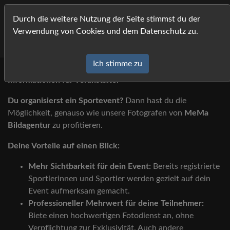
MeMa Bildagentur Pressfoto- und Eventfotografi
Durch die weitere Nutzung der Seite stimmst du der
Verwendung von Cookies und dem Datenschutz zu.
Ich stimme zu
Informationen für Veranstalter
Du organisierst ein Sportevent?
Dann hast du die
Möglichkeit, genauso wie unsere Fotografen von
MeMa
Bildagentur
zu profitieren.
Deine Vorteile auf einen Blick:
Mehr Sichtbarkeit für dein Event:
Bereits registrierte
Sportlerinnen und Sportler werden gezielt auf dein
Event aufmerksam gemacht.
Professioneller Mehrwert für deine Teilnehmer:
Biete einen hochwertigen Fotodienst an, ohne
Verpflichtung zur Exklusivität. Auch andere